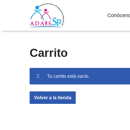
Conócen
Saltar
Carrito
al
contenido
Tu carrito está vacío.
Volver a la tienda