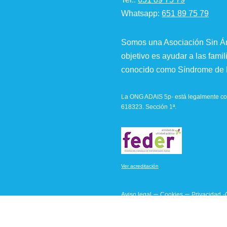
Whatsapp:
651 89 75 79
Somos una Asociación Sin Án
objetivo es ayudar a las famil
conocido como Síndrome de M
La ONG ADAIS 5p- está legalmente con
618323. Sección 1ª.
Ver acreditación
–
–
Aviso legal
Cookies
Privacidad
-