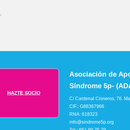
-
Asociación de Apo
Síndrome 5p- (AD
HAZTE SOCIO
C/ Cardenal Cisneros, 76. Ma
CIF.: G88367966
RNA: 618323
info@sindrome5p.org
Tel.:
651 89 75 79