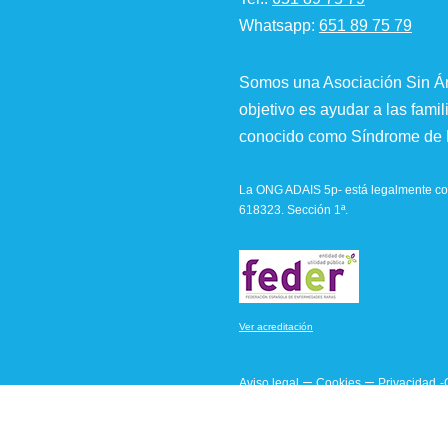
Whatsapp:
651 89 75 79
Somos una Asociación Sin Án
objetivo es ayudar a las famil
conocido como Síndrome de M
La ONG ADAIS 5p- está legalmente con
618323. Sección 1ª.
Ver acreditación
–
–
Aviso legal
Cookies
Privacidad
-