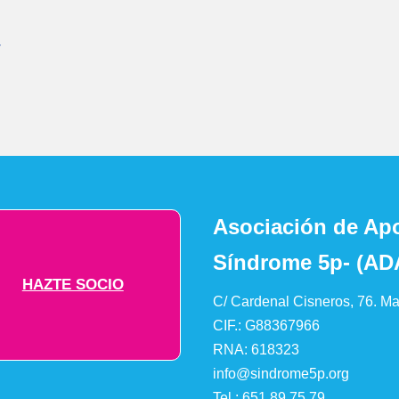
-
Asociación de Apo
Síndrome 5p- (AD
HAZTE SOCIO
C/ Cardenal Cisneros, 76. Ma
CIF.: G88367966
RNA: 618323
info@sindrome5p.org
Tel.:
651 89 75 79